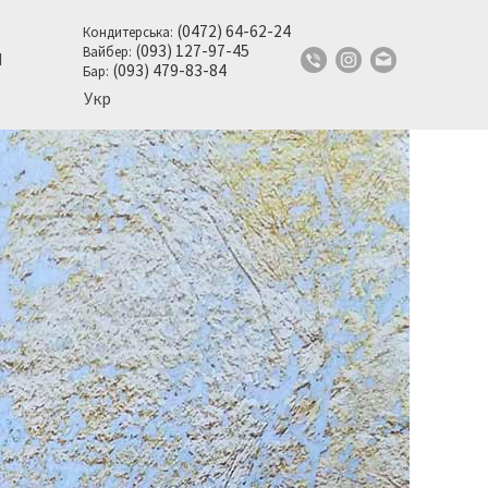
(0472) 64-62-24
Кондитерська:
(093) 127-97-45
Вайбер:
И
(093) 479-83-84
Бар:
Укр