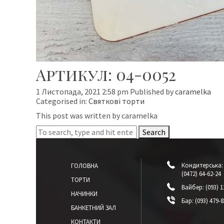
Артикул: 04-0052
1 Листопада, 2021 2:58 pm
Published by
caramelka
Categorised in:
Святкові торти
This post was written by caramelka
Search
Кондитерська:
ГОЛОВНА
(0472) 64-62-24
ТОРТИ
Вайбер:
(093) 1
НАЧИНКИ
Бар:
(093) 479-8
БАНКЕТНИЙ ЗАЛ
КОНТАКТИ